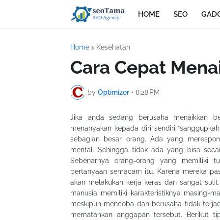
HOME
SEO
GAD
Home
Kesehatan
Cara Cepat Mena
by
Optimizer
•
8:28 PM
Jika anda sedang berusaha menaikkan be
menanyakan kepada diri sendiri “sanggupkah 
sebagian besar orang. Ada yang merespon
mental. Sehingga tidak ada yang bisa secar
Sebenarnya orang-orang yang memiliki t
pertanyaan semacam itu. Karena mereka pas
akan melakukan kerja keras dan sangat sulit
manusia memiliki karakteristiknya masing-
meskipun mencoba dan berusaha tidak terjadi
mematahkan anggapan tersebut. Berikut t