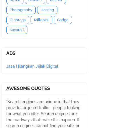
Photography
Hosting
Olahraga
Millenial
Gadge
Kayaroll
ADS
Jasa Hilangkan Jejak Digital
AWESOME QUOTES
“Search engines are unique in that they
provide targeted traffic—people looking
for what you offer. Search engines are
the roadways that make this happen. If
search engines cannot find your site, or