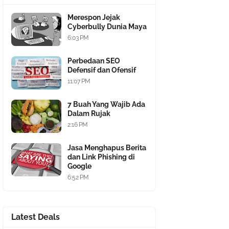
Merespon Jejak
Cyberbully Dunia Maya
6:03 PM
Perbedaan SEO
Defensif dan Ofensif
11:07 PM
7 Buah Yang Wajib Ada
Dalam Rujak
2:16 PM
Jasa Menghapus Berita
dan Link Phishing di
Google
6:52 PM
Latest Deals