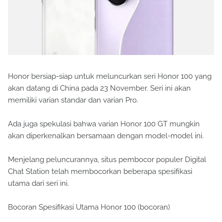
Honor bersiap-siap untuk meluncurkan seri Honor 100 yang
akan datang di China pada 23 November. Seri ini akan
memiliki varian standar dan varian Pro.
Ada juga spekulasi bahwa varian Honor 100 GT mungkin
akan diperkenalkan bersamaan dengan model-model ini.
Menjelang peluncurannya, situs pembocor populer Digital
Chat Station telah membocorkan beberapa spesifikasi
utama dari seri ini.
Bocoran Spesifikasi Utama Honor 100 (bocoran)