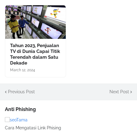
Tahun 2023, Penjualan
TV di Dunia Capai Titik
Terendah dalam Satu
Dekade
March 12, 2024
Previous Post
Next Post
Anti Phishing
Cara Mengatasi Link Phising