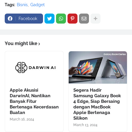
Tags:
Bisnis
Gadget
Facebook
You might like
Apple Akusisi
Segera Hadir
DarwinAI, Nantikan
Samsung Galaxy Book
Banyak Fitur
4 Edge, Siap Bersaing
Bertenaga Kecerdasan
dengan MacBook
Buatan
Apple Bertenaga
Silikon
March 16, 2024
March 13, 2024