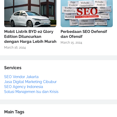
Mobil Listrik BYD e2 Glory
Perbedaan SEO Defensif
Edition Diluncurkan
dan Ofensif
dengan Harga Lebih Murah
March 15, 2024
March 16, 2024
Services
SEO Vendor Jakarta
Jasa Digital Marketing Cibubur
SEO Agency Indonesia
Solusi Manajemen Isu dan Krisis
Main Tags