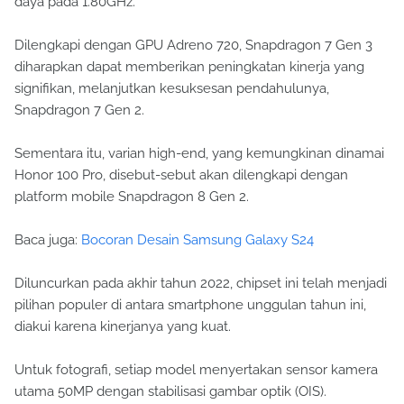
daya pada 1.80GHz.
Dilengkapi dengan GPU Adreno 720, Snapdragon 7 Gen 3
diharapkan dapat memberikan peningkatan kinerja yang
signifikan, melanjutkan kesuksesan pendahulunya,
Snapdragon 7 Gen 2.
Sementara itu, varian high-end, yang kemungkinan dinamai
Honor 100 Pro, disebut-sebut akan dilengkapi dengan
platform mobile Snapdragon 8 Gen 2.
Baca juga:
Bocoran Desain Samsung Galaxy S24
Diluncurkan pada akhir tahun 2022, chipset ini telah menjadi
pilihan populer di antara smartphone unggulan tahun ini,
diakui karena kinerjanya yang kuat.
Untuk fotografi, setiap model menyertakan sensor kamera
utama 50MP dengan stabilisasi gambar optik (OIS).