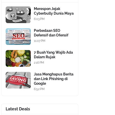
Merespon Jejak
Cyberbully Dunia Maya
6:03 PM
Perbedaan SEO
Defensif dan Ofensif
11:07 PM
7 Buah Yang Wajib Ada
Dalam Rujak
2:16 PM
Jasa Menghapus Berita
dan Link Phishing di
Google
6:52 PM
Latest Deals