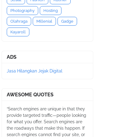
Photography
Hosting
Olahraga
Millenial
Gadge
Kayaroll
ADS
Jasa Hilangkan Jejak Digital
AWESOME QUOTES
“Search engines are unique in that they
provide targeted traffic—people looking
for what you offer. Search engines are
the roadways that make this happen. If
search engines cannot find your site, or