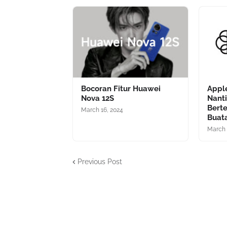
Bocoran Fitur Huawei
Apple
Nova 12S
Nanti
Bert
March 16, 2024
Buat
March 
Previous Post