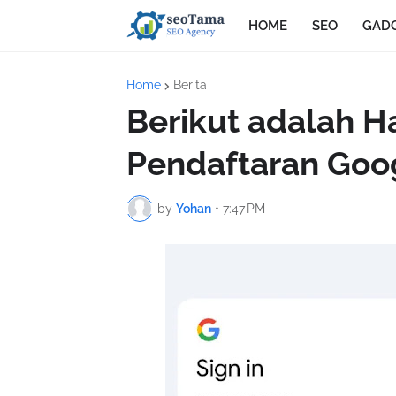
HOME
SEO
GAD
Home
Berita
Berikut adalah 
Pendaftaran Goog
by
Yohan
•
7:47 PM