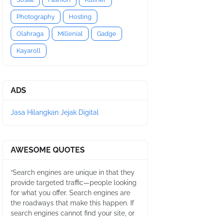
Photography
Hosting
Olahraga
Millenial
Gadge
Kayaroll
ADS
Jasa Hilangkan Jejak Digital
AWESOME QUOTES
“Search engines are unique in that they
provide targeted traffic—people looking
for what you offer. Search engines are
the roadways that make this happen. If
search engines cannot find your site, or