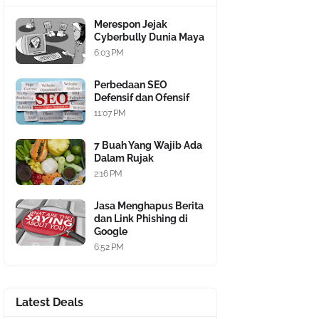
Merespon Jejak
Cyberbully Dunia Maya
6:03 PM
Perbedaan SEO
Defensif dan Ofensif
11:07 PM
7 Buah Yang Wajib Ada
Dalam Rujak
2:16 PM
Jasa Menghapus Berita
dan Link Phishing di
Google
6:52 PM
Latest Deals