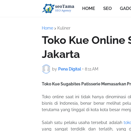
HOME
SEO
GAD
Home
Kuliner
Toko Kue Online 
Jakarta
by
Pena Digital
•
8:11 AM
Toko Kue Sugabites Patisserie Memasarkan P
Toko online saat ini tidak hanya dinominasi 
bisnis di Indonesia, benar benar melihat pe
terutama yang tinggal di kota kota besar menj
Salah satu pelaku usaha tersebut adalah
tok
yang sangat terdidik dan terlatih, yan