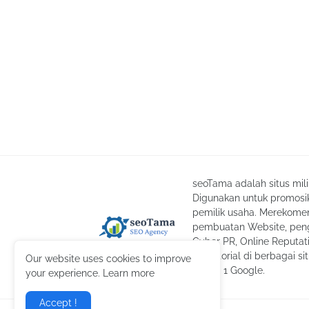
seoTama adalah situs mil
Digunakan untuk promosik
pemilik usaha. Merekomend
pembuatan Website, peng
Cyber PR, Online Reputa
advertorial di berbagai si
Our website uses cookies to improve
laman 1 Google.
your experience. Learn more
Accept !