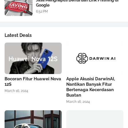
Jasa Menghapus Berita dan Link Phishing di
Google
6:52 PM
Latest Deals
Bocoran Fitur Huawei Nova
Apple Akusisi DarwinAI,
12S
Nantikan Banyak Fitur
Bertenaga Kecerdasan
March 16, 2024
Buatan
March 16, 2024