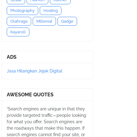
Photography
Hosting
Olahraga
Millenial
Gadge
Kayaroll
ADS
Jasa Hilangkan Jejak Digital
AWESOME QUOTES
“Search engines are unique in that they
provide targeted traffic—people looking
for what you offer. Search engines are
the roadways that make this happen. If
search engines cannot find your site, or