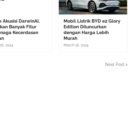
 Akusisi DarwinAI,
Mobil Listrik BYD e2 Glory
kan Banyak Fitur
Edition Diluncurkan
enaga Kecerdasan
dengan Harga Lebih
an
Murah
16, 2024
March 16, 2024
Next Post