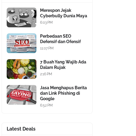
Merespon Jejak
Cyberbully Dunia Maya
6:03 PM
Perbedaan SEO
Defensif dan Ofensif
11:07 PM
7 Buah Yang Wajib Ada
Dalam Rujak
2:16 PM
Jasa Menghapus Berita
dan Link Phishing di
Google
6:52 PM
Latest Deals