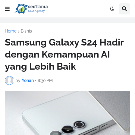
Home
Bisnis
Samsung Galaxy S24 Hadir
dengan Kemampuan AI
yang Lebih Baik
by
Yohan
•
8:30 PM