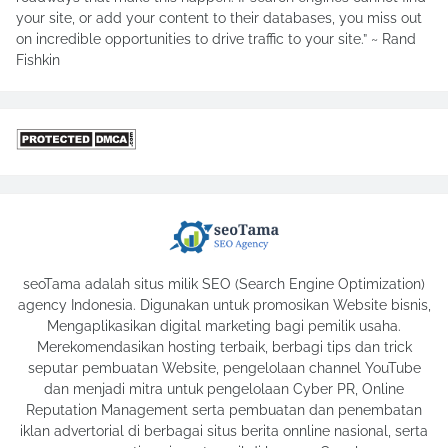
your site, or add your content to their databases, you miss out
on incredible opportunities to drive traffic to your site.” ~ Rand
Fishkin
seoTama adalah situs milik SEO (Search Engine Optimization)
agency Indonesia. Digunakan untuk promosikan Website bisnis,
Mengaplikasikan digital marketing bagi pemilik usaha.
Merekomendasikan hosting terbaik, berbagi tips dan trick
seputar pembuatan Website, pengelolaan channel YouTube
dan menjadi mitra untuk pengelolaan Cyber PR, Online
Reputation Management serta pembuatan dan penembatan
iklan advertorial di berbagai situs berita onnline nasional, serta